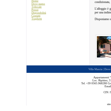
Home
condizionata, 
Dove siamo
Trilocale
L'alloggio è g
Prezzi
per una indime
Disponibilità
Contatti
Traghetti
Disponiamo 
Villa Mascia
|
Dove 
Appartamenti “
Loc. Ripitino, 5
Tel. +39 0565.968280 Ce
Emai
CIN:
sit